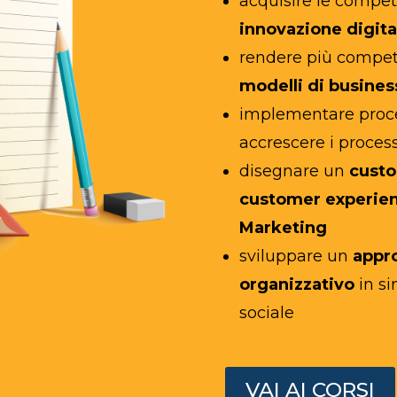
acquisire le compet
innovazione digita
rendere più competi
modelli di busines
implementare proce
accrescere i process
disegnare un
custo
customer experie
Marketing
sviluppare un
appr
organizzativo
in si
sociale
VAI AI CORSI