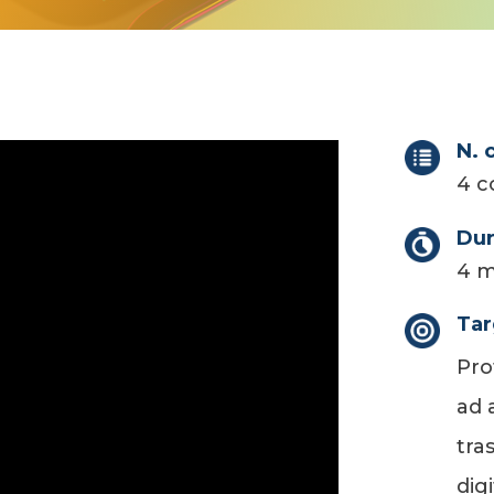
N. 
4 c
Dur
4 m
Tar
Pro
ad 
tra
dig