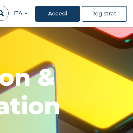
ITA
Accedi
Registrati
ion &
ation