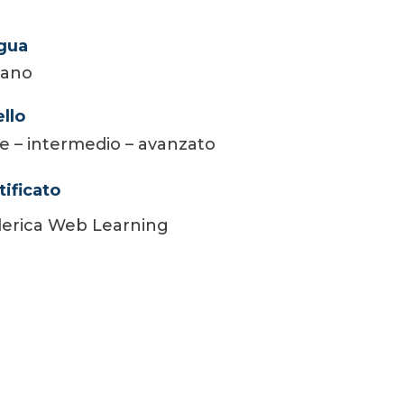
gua
liano
ello
e – intermedio – avanzato
tificato
erica Web Learning