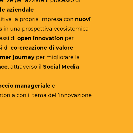
enze per avviare il processo di
le aziendale
tiva la propria impresa con
nuovi
s
in una prospettiva ecosistemica
ssi di
open innovation
per
i di
co-creazione di valore
mer journey
per migliorare la
nce
, attraverso il
Social Media
occio manageriale
e
ntonia con il tema dell’innovazione