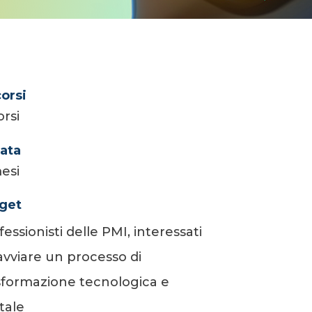
corsi
orsi
ata
esi
get
fessionisti delle PMI, interessati
avviare un processo di
sformazione tecnologica e
itale