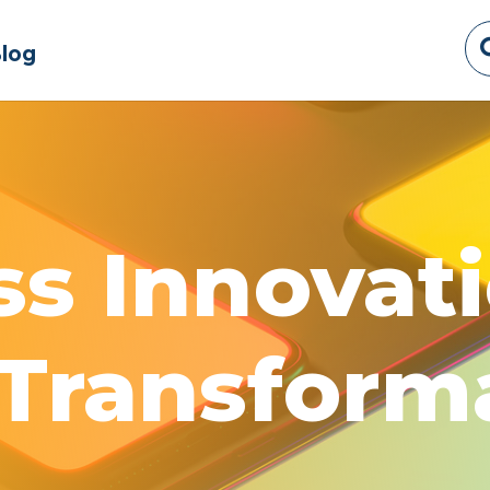
log
ss Innovat
 Transform