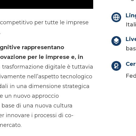
Lin
 competitivo per tutte le imprese
Ita
.
Liv
ognitive rappresentano
bas
ovazione per le imprese e, in
Cer
 trasformazione digitale è tuttavia
Fed
sivamente nell’aspetto tecnologico
dali in una dimensione strategica
re un nuovo approccio
 base di una nuova cultura
r innovare i processi di co-
 mercato.