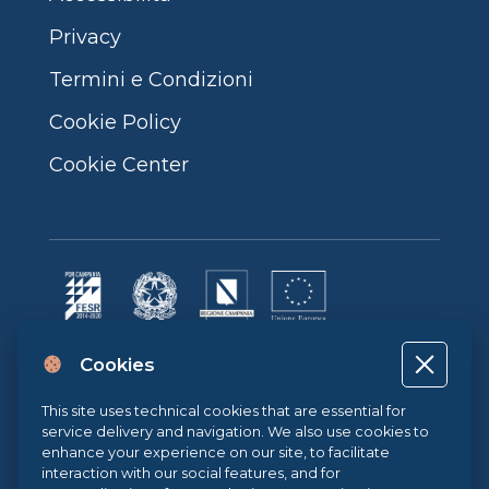
Privacy
Termini e Condizioni
Cookie Policy
Cookie Center
Progetto cofinanziato dall’Unione Europea, dallo Stato Italiano e dalla
Cookies
Regione Campania POR CAMPANIA FESR 2014-2020 | ASSE II –
OBIETTIVO TEMATICO 2O.S. 2.3 | AZIONE 2.3.1 | Progetto: LA FABBRICA
DIGITALE
This site uses technical cookies that are essential for
service delivery and navigation. We also use cookies to
enhance your experience on our site, to facilitate
interaction with our social features, and for
Sistema di Gestione Qualità UNI EN ISO 9001:2015