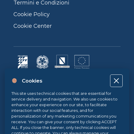
Termini e Condizioni
Cookie Policy
Cookie Center
Progetto cofinanziato dall’Unione Europea, dallo Stato Italiano e dalla
Cookies
Regione Campania POR CAMPANIA FESR 2014-2020 | ASSE II –
OBIETTIVO TEMATICO 2O.S. 2.3 | AZIONE 2.3.1 | Progetto: LA FABBRICA
DIGITALE
This site uses technical cookies that are essential for
service delivery and navigation. We also use cookies to
enhance your experience on our site, to facilitate
interaction with our social features, and for
Sistema di Gestione Qualità UNI EN ISO 9001:2015
personalization of any marketing communications you
receive. You can give your consent by clicking ACCEPT
ALL. If you close the banner, only technical cookies will
.eu Web Awards 2021
continue to operate. You can always manage your