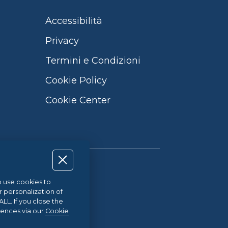
Accessibilità
Privacy
Termini e Condizioni
Cookie Policy
Cookie Center
Qualità UNI EN ISO 9001:2015
so use cookies to
r personalization of
L. If you close the
21
rences via our
Cookie