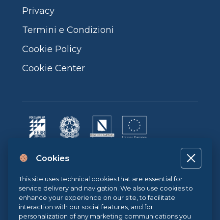
Privacy
Termini e Condizioni
Cookie Policy
Cookie Center
Progetto cofinanziato dall’Unione Europea, dallo Stato Italiano e dalla
Cookies
Regione Campania POR CAMPANIA FESR 2014-2020 | ASSE II –
OBIETTIVO TEMATICO 2O.S. 2.3 | AZIONE 2.3.1 | Progetto: LA FABBRICA
DIGITALE
This site uses technical cookies that are essential for
service delivery and navigation. We also use cookies to
enhance your experience on our site, to facilitate
interaction with our social features, and for
Sistema di Gestione Qualità UNI EN ISO 9001:2015
personalization of any marketing communications you