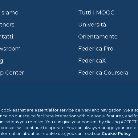
 siamo
Tutti i MOOC
tners
Università
tatti
Orientamento
wsroom
Federica Pro
og
FedericaX
p Center
Federica Coursera
Sistema di Gestione 
l cookies that are essential for service delivery and navigation. We al
 on our site, to facilitate interaction with our social features, and fo
cations you receive. You can give your consent by clicking ACCEPT AL
ano e dalla Regione Campania POR
.eu Web Awards 20
2.3 | AZIONE 2.3.1 | Progetto: LA
l cookies will continue to operate. You can always manage your prefe
information about our cookie use, you can read our
Cookie Policy
.