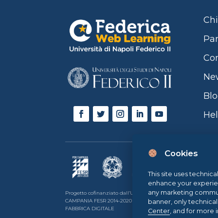
Chi
Par
Con
Ne
Bl
Hel
Cookies
This site uses technica
enhance your experience
any marketing communi
Progetto cofinanziato dall’Unione Europea, dallo Stato Itali
CAMPANIA FESR 2014-2020 | ASSE II – OBIETTIVO TEMATICO 2O.S. 
banner, only technica
FABBRICA DIGITALE
Center
, and for more 