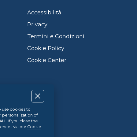
Accessibilità
Privacy
Termini e Condizioni
Cookie Policy
Cookie Center
Qualità UNI EN ISO 9001:2015
so use cookies to
r personalization of
L. If you close the
21
rences via our
Cookie