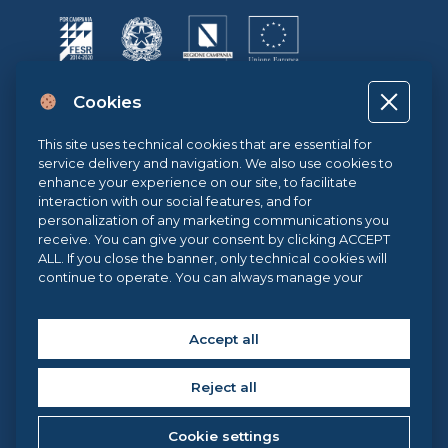
Progetto cofinanziato dall’Unione Europea, dallo Stato Italiano e dalla
Cookies
Regione Campania POR CAMPANIA FESR 2014-2020 | ASSE II –
OBIETTIVO TEMATICO 2O.S. 2.3 | AZIONE 2.3.1 | Progetto: LA FABBRICA
DIGITALE
This site uses technical cookies that are essential for
service delivery and navigation. We also use cookies to
enhance your experience on our site, to facilitate
interaction with our social features, and for
Sistema di Gestione Qualità UNI EN ISO 9001:2015
personalization of any marketing communications you
receive. You can give your consent by clicking ACCEPT
ALL. If you close the banner, only technical cookies will
.eu Web Awards 2021
continue to operate. You can always manage your
preferences via our
Cookie Center
, and for more
information about our cookie use, you can read our
Cookie Policy
.
Accept all
Copyright © 2026 Federica Web Learning, all rights reserved. | Federica
Web Learning – Centro di Ateneo per l’Innovazione, la
Sperimentazione e la Diffusione della Didattica Multimediale
Reject all
Università degli Studi di Napoli Federico II, via Partenope 36 – 80121,
Napoli (Italy) C.F. 00876220633
Cookie settings