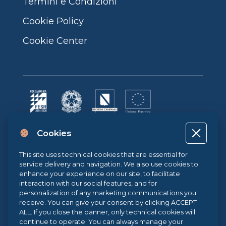
Termini e Condizioni
Cookie Policy
Cookie Center
Progetto cofinanziato dall’Unione Europea, dallo Stato Italiano e dalla
Cookies
Regione Campania POR CAMPANIA FESR 2014-2020 | ASSE II –
OBIETTIVO TEMATICO 2O.S. 2.3 | AZIONE 2.3.1 | Progetto: LA FABBRICA
DIGITALE
This site uses technical cookies that are essential for
service delivery and navigation. We also use cookies to
enhance your experience on our site, to facilitate
interaction with our social features, and for
Sistema di Gestione Qualità UNI EN ISO 9001:2015
personalization of any marketing communications you
receive. You can give your consent by clicking ACCEPT
ALL. If you close the banner, only technical cookies will
continue to operate. You can always manage your
.eu Web Awards 2021