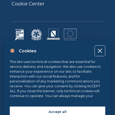
Cookie Center
Progetto cofinanziato dall’Unione Europea, dallo Stato Italiano e dalla
Cookies
Regione Campania POR CAMPANIA FESR 2014-2020 | ASSE II –
OBIETTIVO TEMATICO 2O.S. 2.3 | AZIONE 2.3.1 | Progetto: LA FABBRICA
DIGITALE
This site uses technical cookies that are essential for
service delivery and navigation. We also use cookies to
enhance your experience on our site, to facilitate
interaction with our social features, and for
Sistema di Gestione Qualità UNI EN ISO 9001:2015
personalization of any marketing communications you
receive. You can give your consent by clicking ACCEPT
ALL. If you close the banner, only technical cookies will
.eu Web Awards 2021
continue to operate. You can always manage your
preferences via our
Cookie Center
, and for more
information about our cookie use, you can read our
Cookie Policy
.
Accept all
Copyright © 2026 Federica Web Learning, all rights reserved. | Federica