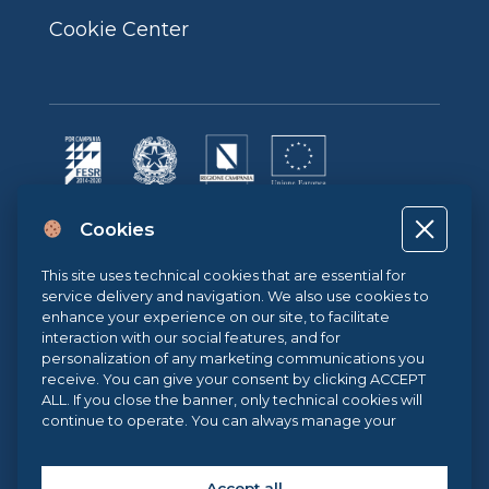
Cookie Center
Progetto cofinanziato dall’Unione Europea, dallo Stato Italiano e dalla
Cookies
Regione Campania POR CAMPANIA FESR 2014-2020 | ASSE II –
OBIETTIVO TEMATICO 2O.S. 2.3 | AZIONE 2.3.1 | Progetto: LA FABBRICA
DIGITALE
This site uses technical cookies that are essential for
service delivery and navigation. We also use cookies to
enhance your experience on our site, to facilitate
interaction with our social features, and for
Sistema di Gestione Qualità UNI EN ISO 9001:2015
personalization of any marketing communications you
receive. You can give your consent by clicking ACCEPT
ALL. If you close the banner, only technical cookies will
.eu Web Awards 2021
continue to operate. You can always manage your
preferences via our
Cookie Center
, and for more
information about our cookie use, you can read our
Cookie Policy
.
Accept all