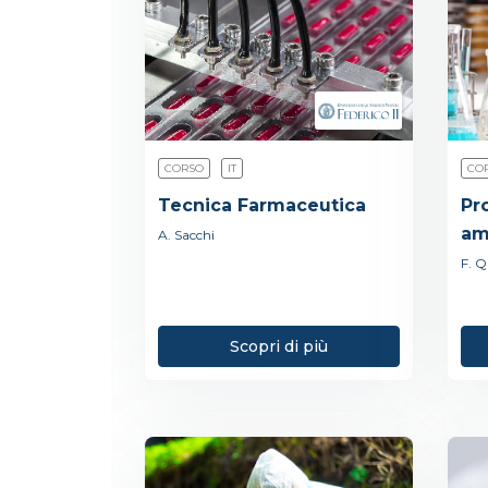
CORSO
IT
CO
Tecnica Farmaceutica
Pro
am
A. Sacchi
F. Q
Scopri di più