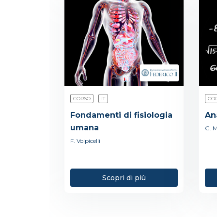
CORSO
IT
CO
Fondamenti di fisiologia
An
umana
G. M
F. Volpicelli
Scopri di più