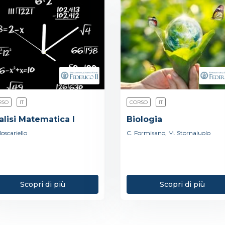
RSO
IT
CORSO
IT
alisi Matematica I
Biologia
oscariello
C. Formisano, M. Stornaiuolo
Scopri di più
Scopri di più