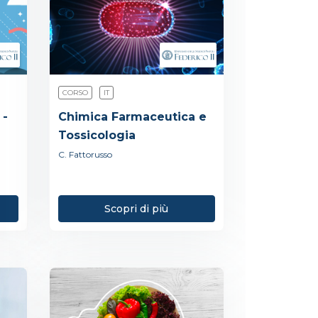
CORSO
IT
 -
Chimica Farmaceutica e
Tossicologia
C. Fattorusso
Scopri di più