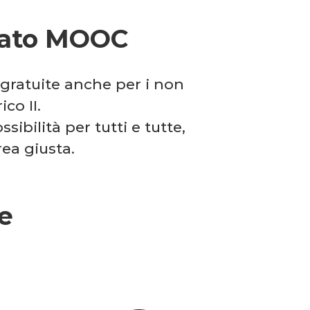
rmato MOOC
gratuite anche per i non
ico II.
ibilità per tutti e tutte,
rea giusta.
e