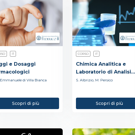
RSO
IT
CORSO
IT
ggi e Dosaggi
Chimica Analitica e
rmacologici
Laboratorio di Analisi
dei Medicinali
'Emmanuele di Villa Bianca
S. Albrizio, M. Persico
Scopri di più
Scopri di più