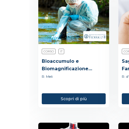
CORSO
IT
CO
Bioaccumulo e
Sa
Biomagnificazione
Fa
degli Inquinanti
R. Meli
R. d
Ambientali
Scopri di più