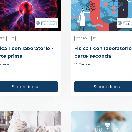
RSO
IT
CORSO
IT
ica I con laboratorio -
Fisica I con laboratorio
rte prima
parte seconda
anale
V. Canale
Scopri di più
Scopri di più