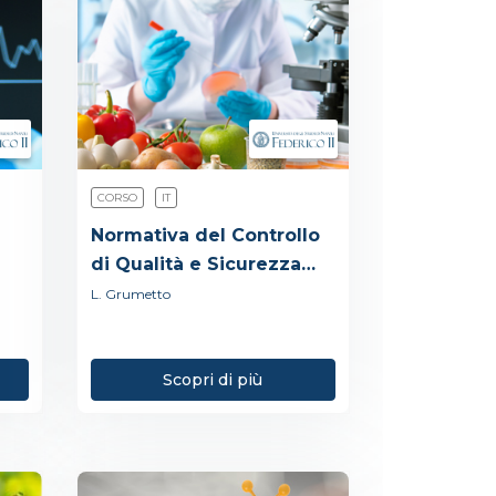
CORSO
IT
Normativa del Controllo
di Qualità e Sicurezza
degli Alimenti
L. Grumetto
Scopri di più