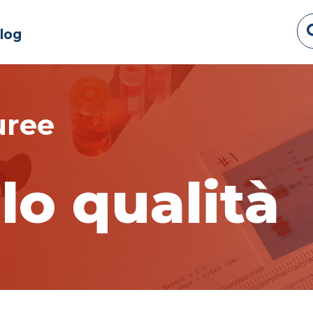
log
uree
lo qualità