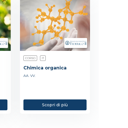
CORSO
IT
Chimica organica
AA. VV.
Scopri di più