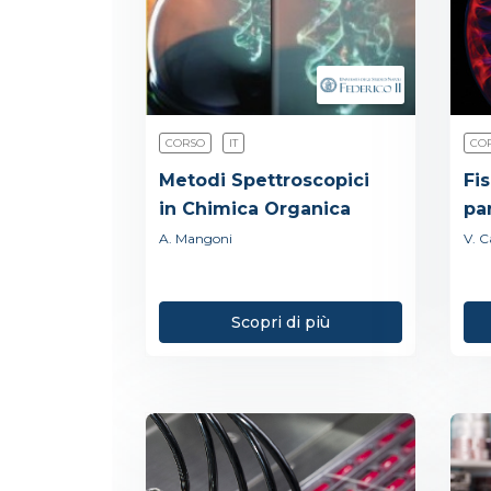
CORSO
IT
CO
Metodi Spettroscopici
Fis
in Chimica Organica
pa
A. Mangoni
V. C
Scopri di più