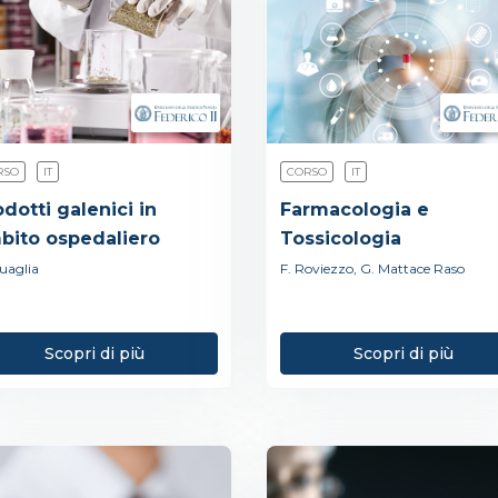
RSO
IT
CORSO
IT
dotti galenici in
Farmacologia e
bito ospedaliero
Tossicologia
uaglia
F. Roviezzo, G. Mattace Raso
Scopri di più
Scopri di più