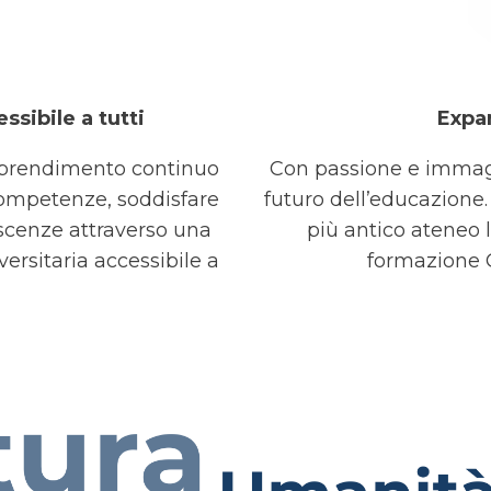
N
ssibile a tutti
Expa
apprendimento continuo
Con passione e immagi
ompetenze, soddisfare
futuro dell’educazione.
oscenze attraverso una
più antico ateneo l
versitaria accessibile a
formazione O