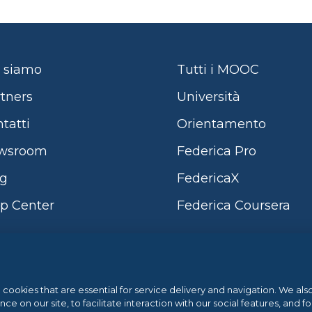
 siamo
Tutti i MOOC
tners
Università
tatti
Orientamento
wsroom
Federica Pro
og
FedericaX
p Center
Federica Coursera
Sistema di Gestione 
l cookies that are essential for service delivery and navigation. We al
 on our site, to facilitate interaction with our social features, and fo