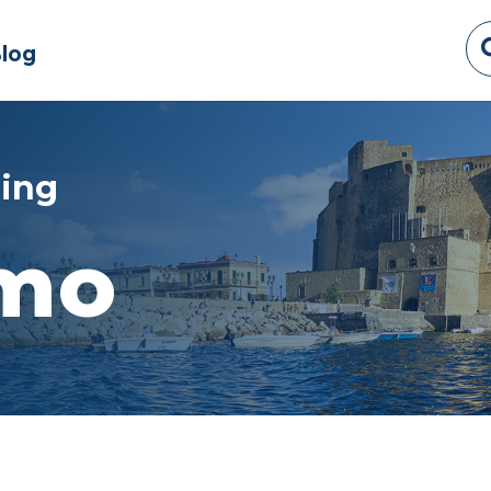
log
ning
amo