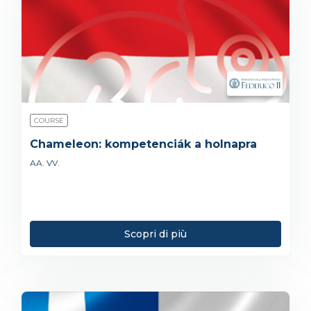
COURSE
Chameleon: kompetenciák a holnapra
AA. VV.
Scopri di più