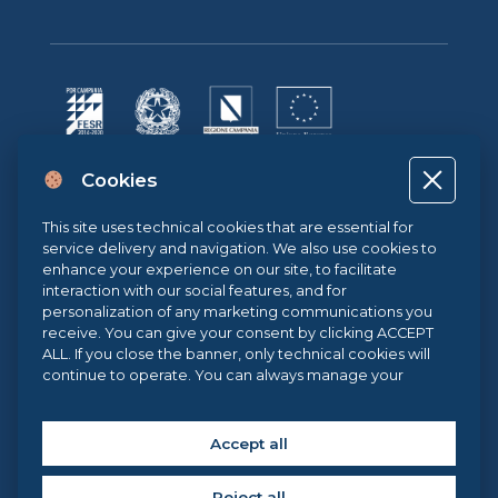
Cookies
Project co-financed by the European Union, the Italian government
and the Campania Region POR CAMPANIA ERDF 2014-2020 | ASSE II –
THEMATIC OBJECTIVE 2O.S. 2.3 | ACTION 2.3.1 | Project name: LA
This site uses technical cookies that are essential for
FABBRICA DIGITALE / THE DIGITAL FACTORY
service delivery and navigation. We also use cookies to
enhance your experience on our site, to facilitate
interaction with our social features, and for
personalization of any marketing communications you
receive. You can give your consent by clicking ACCEPT
Sistema di Gestione Qualità UNI EN ISO 9001:2015
ALL. If you close the banner, only technical cookies will
continue to operate. You can always manage your
preferences via our
Cookie Center
, and for more
.eu Web Awards 2021
information about our cookie use, you can read our
Cookie Policy
.
Accept all
Reject all
Copyright © 2025 Federica Web Learning, all rights reserved. | Federica