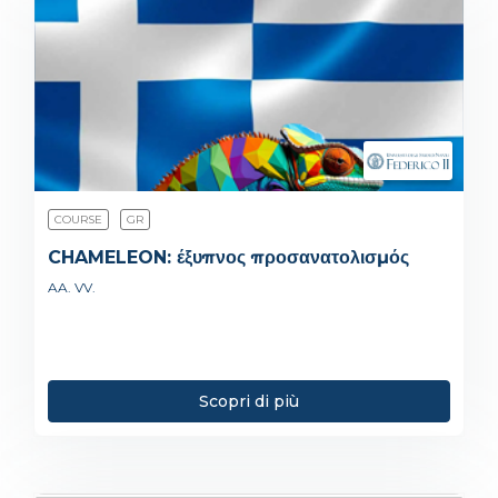
COURSE
GR
CHAMELEON: έξυπνος προσανατολισμός
AA. VV.
Scopri di più