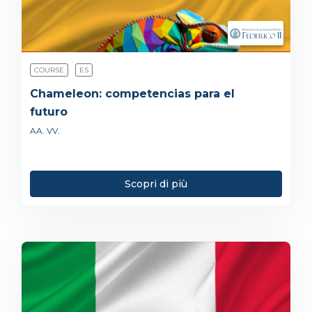
COURSE
ES
Chameleon: competencias para el
futuro
AA. VV.
Scopri di più