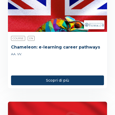
COURSE
EN
Chameleon: e-learning career pathways
AA. VV.
Scopri di più