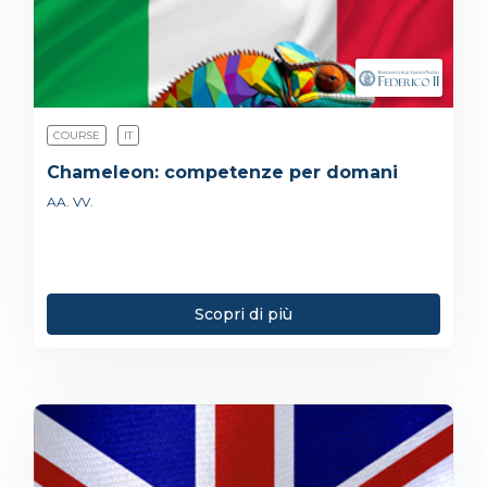
COURSE
IT
Chameleon: competenze per domani
AA. VV.
Scopri di più