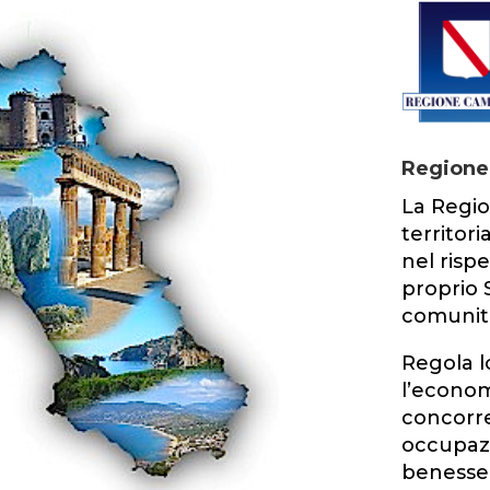
Regione
La Regi
territori
nel rispe
proprio 
comunita
Regola l
l’econom
concorre
occupazi
benessere