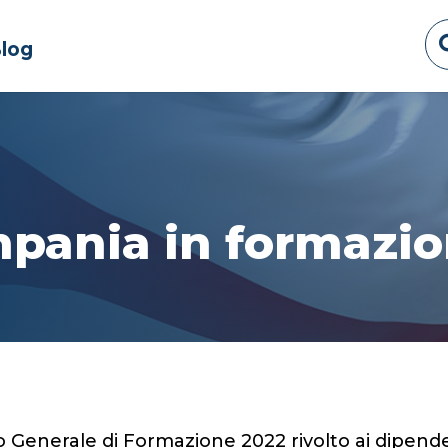
log
pania in formazi
no Generale di Formazione 2022 rivolto ai dipende