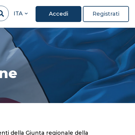
ITA
Accedi
Registrati
one
nti della Giunta regionale della