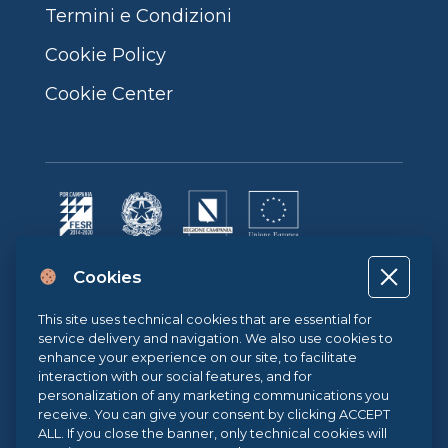
Termini e Condizioni
Cookie Policy
Cookie Center
Progetto cofinanziato dall’Unione Europea, dallo Stato Italiano e dalla
Cookies
Regione Campania POR CAMPANIA FESR 2014-2020 | ASSE II –
OBIETTIVO TEMATICO 2O.S. 2.3 | AZIONE 2.3.1 | Progetto: LA FABBRICA
DIGITALE
This site uses technical cookies that are essential for
service delivery and navigation. We also use cookies to
enhance your experience on our site, to facilitate
interaction with our social features, and for
Sistema di Gestione Qualità UNI EN ISO 9001:2015
personalization of any marketing communications you
receive. You can give your consent by clicking ACCEPT
ALL. If you close the banner, only technical cookies will