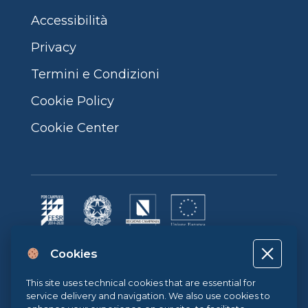
Accessibilità
Privacy
Termini e Condizioni
Cookie Policy
Cookie Center
Progetto cofinanziato dall’Unione Europea, dallo Stato Italiano e dalla
Cookies
Regione Campania POR CAMPANIA FESR 2014-2020 | ASSE II –
OBIETTIVO TEMATICO 2O.S. 2.3 | AZIONE 2.3.1 | Progetto: LA FABBRICA
DIGITALE
This site uses technical cookies that are essential for
service delivery and navigation. We also use cookies to