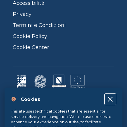
Accessibilità
Privacy
Termini e Condizioni
Cookie Policy
Cookie Center
Progetto cofinanziato dall’Unione Europea, dallo Stato Italiano e dalla
Cookies
Regione Campania POR CAMPANIA FESR 2014-2020 | ASSE II –
OBIETTIVO TEMATICO 2O.S. 2.3 | AZIONE 2.3.1 | Progetto: LA FABBRICA
DIGITALE
This site uses technical cookies that are essential for
service delivery and navigation. We also use cookies to
enhance your experience on our site, to facilitate