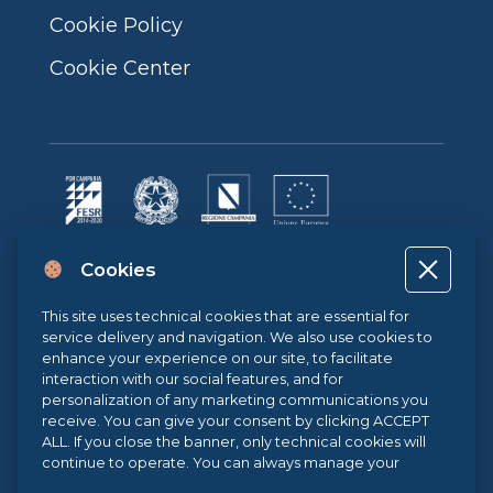
Cookie Policy
Cookie Center
Progetto cofinanziato dall’Unione Europea, dallo Stato Italiano e dalla
Cookies
Regione Campania POR CAMPANIA FESR 2014-2020 | ASSE II –
OBIETTIVO TEMATICO 2O.S. 2.3 | AZIONE 2.3.1 | Progetto: LA FABBRICA
DIGITALE
This site uses technical cookies that are essential for
service delivery and navigation. We also use cookies to
enhance your experience on our site, to facilitate
interaction with our social features, and for
Sistema di Gestione Qualità UNI EN ISO 9001:2015
personalization of any marketing communications you
receive. You can give your consent by clicking ACCEPT
ALL. If you close the banner, only technical cookies will
continue to operate. You can always manage your
.eu Web Awards 2021
preferences via our
Cookie Center
, and for more