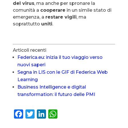
del virus
, ma anche per spronare la
comunità a
cooperare
in un simile stato di
emergenza, a
restare vigili
, ma
soprattutto
uniti
.
Articoli recenti
Federica.eu: inizia il tuo viaggio verso
nuovi saperi
Segna in LIS con le GIF di Federica Web
Learning
Business Intelligence e digital
transformation: il futuro delle PMI
F
T
Li
W
a
w
n
h