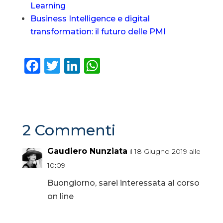
Learning
Business Intelligence e digital
transformation: il futuro delle PMI
F
T
Li
W
a
w
n
h
c
it
k
a
e
te
e
ts
b
r
dI
A
2 Commenti
o
n
p
Gaudiero Nunziata
il 18 Giugno 2019 alle
o
p
10:09
k
Buongiorno, sarei interessata al corso
on line