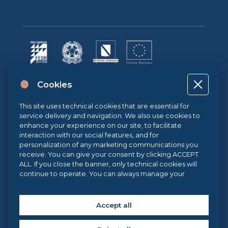
Progetto cofinanziato dall’Unione Europea, dallo Stato Italiano e dalla
Cookies
Regione Campania POR CAMPANIA FESR 2014-2020 | ASSE II –
OBIETTIVO TEMATICO 2O.S. 2.3 | AZIONE 2.3.1 | Progetto: LA FABBRICA
DIGITALE
This site uses technical cookies that are essential for
service delivery and navigation. We also use cookies to
enhance your experience on our site, to facilitate
interaction with our social features, and for
Sistema di Gestione Qualità UNI EN ISO 9001:2015
personalization of any marketing communications you
receive. You can give your consent by clicking ACCEPT
ALL. If you close the banner, only technical cookies will
continue to operate. You can always manage your
.eu Web Awards 2021
preferences via our
Cookie Center
, and for more
information about our cookie use, you can read our
Cookie Policy
.
Accept all
Copyright © 2026 Federica Web Learning, all rights reserved. | Federica
Web Learning – Centro di Ateneo per l’Innovazione, la
Sperimentazione e la Diffusione della Didattica Multimediale