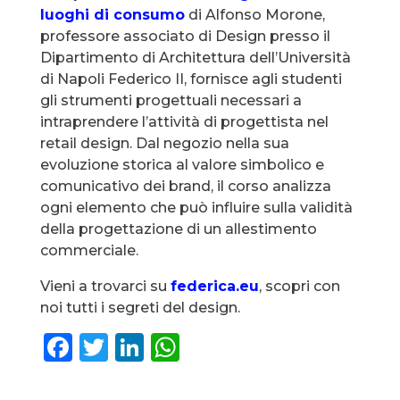
luoghi di consumo
di Alfonso Morone,
professore associato di Design presso il
Dipartimento di Architettura dell’Università
di Napoli Federico II, fornisce agli studenti
gli strumenti progettuali necessari a
intraprendere l’attività di progettista nel
retail design. Dal negozio nella sua
evoluzione storica al valore simbolico e
comunicativo dei brand, il corso analizza
ogni elemento che può influire sulla validità
della progettazione di un allestimento
commerciale.
Vieni a trovarci su
federica.eu
, scopri con
noi tutti i segreti del design.
F
T
Li
W
a
w
n
h