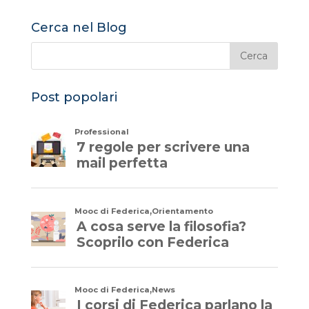
c
it
k
a
e
te
e
ts
Cerca nel Blog
b
r
dI
A
o
n
p
o
p
Post popolari
k