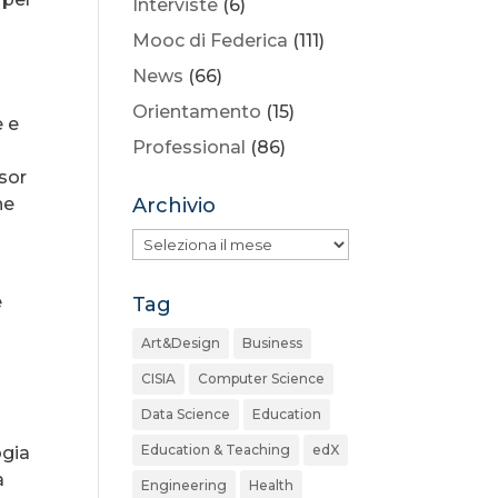
Interviste
(6)
Mooc di Federica
(111)
News
(66)
Orientamento
(15)
e e
Professional
(86)
ssor
he
Archivio
Archivio
e
Tag
Art&Design
Business
CISIA
Computer Science
Data Science
Education
Education & Teaching
edX
ogia
a
Engineering
Health