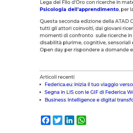
Lega del Filo d’Oro con ricerche in mat
Psicologia dell’apprendimento
, per
Questa seconda edizione della ATAD C
tutti gli attori coinvolti, dai giovani ri
momenti di confronto sulle ricerche in c
disabilità plurime, cognitive, sensoriali
Open day per rispondere a domande ed
Articoli recenti
Federica.eu: inizia il tuo viaggio vers
Segna in LIS con le GIF di Federica 
Business Intelligence e digital transf
F
T
Li
W
a
w
n
h