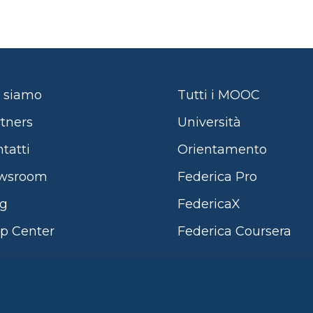
 siamo
Tutti i MOOC
tners
Università
tatti
Orientamento
wsroom
Federica Pro
og
FedericaX
p Center
Federica Coursera
Sistema di Gestione 