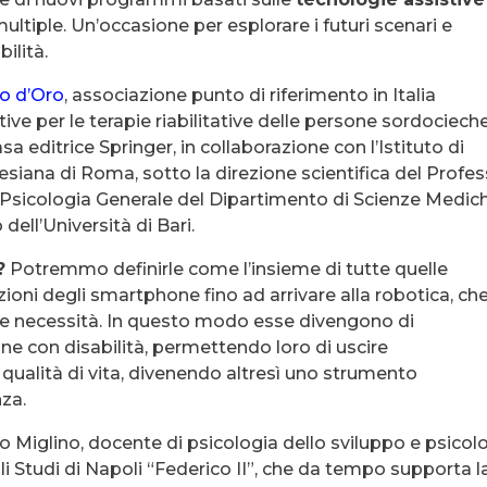
multiple. Un’occasione per esplorare i futuri scenari e
bilità.
lo d’Oro
, associazione punto di riferimento in Italia
tive per le terapie riabilitative delle persone sordociech
sa editrice Springer, in collaborazione con l’Istituto di
lesiana di Roma, sotto la direzione scientifica del Profe
di Psicologia Generale del Dipartimento di Scienze Medic
dell’Università di Bari.
?
Potremmo definirle come l’insieme di tutte quelle
zioni degli smartphone fino ad arrivare alla robotica, ch
he necessità. In questo modo esse divengono di
e con disabilità, permettendo loro di uscire
 qualità di vita, divenendo altresì uno strumento
nza.
io Miglino, docente di psicologia dello sviluppo e psicol
li Studi di Napoli “Federico II”, che da tempo supporta l