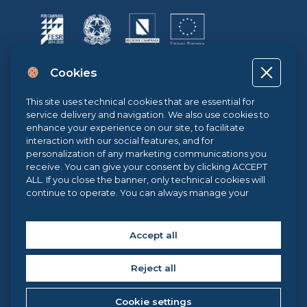
Progetto cofinanziato dall’Unione Europea, dallo Stato Italiano e dalla
Cookies
Regione Campania POR CAMPANIA FESR 2014-2020 | ASSE II –
OBIETTIVO TEMATICO 2O.S. 2.3 | AZIONE 2.3.1 | Progetto: LA FABBRICA
DIGITALE
This site uses technical cookies that are essential for
service delivery and navigation. We also use cookies to
enhance your experience on our site, to facilitate
interaction with our social features, and for
Sistema di Gestione Qualità UNI EN ISO 9001:2015
personalization of any marketing communications you
receive. You can give your consent by clicking ACCEPT
ALL. If you close the banner, only technical cookies will
continue to operate. You can always manage your
.eu Web Awards 2021
preferences via our
Cookie Center
, and for more
information about our cookie use, you can read our
Cookie Policy
.
Accept all
Copyright © 2026 Federica Web Learning, all rights reserved. | Federica
Web Learning – Centro di Ateneo per l’Innovazione, la
Sperimentazione e la Diffusione della Didattica Multimediale
Reject all
Università degli Studi di Napoli Federico II, via Partenope 36 – 80121,
Napoli (Italy) C.F. 00876220633
Cookie settings