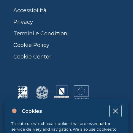
Accessibilità
Privacy
Termini e Condizioni
Cookie Policy
Cookie Center
Progetto cofinanziato dall’Unione Europea, dallo Stato Italiano e dalla
Cookies
Regione Campania POR CAMPANIA FESR 2014-2020 | ASSE II –
OBIETTIVO TEMATICO 2O.S. 2.3 | AZIONE 2.3.1 | Progetto: LA FABBRICA
DIGITALE
This site uses technical cookies that are essential for
service delivery and navigation. We also use cookies to