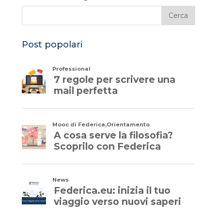
b
r
dI
A
o
n
p
o
p
Post popolari
k