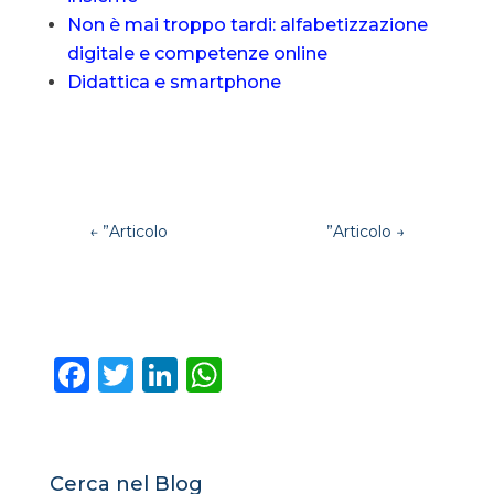
Non è mai troppo tardi: alfabetizzazione
digitale e competenze online
Didattica e smartphone
←
”Articolo
”Articolo
→
F
T
Li
W
a
w
n
h
c
it
k
a
e
te
e
ts
Cerca nel Blog