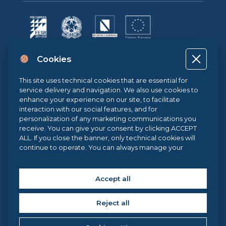
Progetto cofinanziato dall’Unione Europea, dallo Stato Italiano e dalla
Cookies
Regione Campania POR CAMPANIA FESR 2014-2020 | ASSE II –
OBIETTIVO TEMATICO 2O.S. 2.3 | AZIONE 2.3.1 | Progetto: LA FABBRICA
DIGITALE
This site uses technical cookies that are essential for
service delivery and navigation. We also use cookies to
enhance your experience on our site, to facilitate
interaction with our social features, and for
Sistema di Gestione Qualità UNI EN ISO 9001:2015
personalization of any marketing communications you
receive. You can give your consent by clicking ACCEPT
ALL. If you close the banner, only technical cookies will
continue to operate. You can always manage your
.eu Web Awards 2021
preferences via our
Cookie Center
, and for more
information about our cookie use, you can read our
Cookie Policy
.
Accept all
Copyright © 2026 Federica Web Learning, all rights reserved. | Federica
Web Learning – Centro di Ateneo per l’Innovazione, la
Sperimentazione e la Diffusione della Didattica Multimediale
Reject all
Università degli Studi di Napoli Federico II, via Partenope 36 – 80121,
Napoli (Italy) C.F. 00876220633