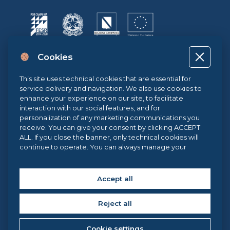
Progetto cofinanziato dall’Unione Europea, dallo Stato Italiano e dalla
Cookies
Regione Campania POR CAMPANIA FESR 2014-2020 | ASSE II –
OBIETTIVO TEMATICO 2O.S. 2.3 | AZIONE 2.3.1 | Progetto: LA FABBRICA
DIGITALE
This site uses technical cookies that are essential for
service delivery and navigation. We also use cookies to
enhance your experience on our site, to facilitate
interaction with our social features, and for
Sistema di Gestione Qualità UNI EN ISO 9001:2015
personalization of any marketing communications you
receive. You can give your consent by clicking ACCEPT
ALL. If you close the banner, only technical cookies will
continue to operate. You can always manage your
.eu Web Awards 2021
preferences via our
Cookie Center
, and for more
information about our cookie use, you can read our
Cookie Policy
.
Accept all
Copyright © 2026 Federica Web Learning, all rights reserved. | Federica
Web Learning – Centro di Ateneo per l’Innovazione, la
Sperimentazione e la Diffusione della Didattica Multimediale
Reject all
Università degli Studi di Napoli Federico II, via Partenope 36 – 80121,
Napoli (Italy) C.F. 00876220633
Cookie settings