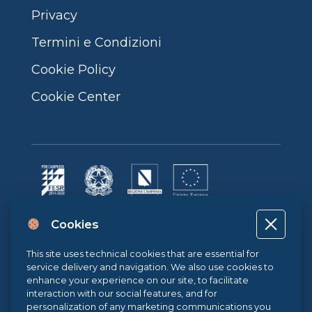
Privacy
Termini e Condizioni
Cookie Policy
Cookie Center
Progetto cofinanziato dall’Unione Europea, dallo Stato Italiano e dalla
Cookies
Regione Campania POR CAMPANIA FESR 2014-2020 | ASSE II –
OBIETTIVO TEMATICO 2O.S. 2.3 | AZIONE 2.3.1 | Progetto: LA FABBRICA
DIGITALE
This site uses technical cookies that are essential for
service delivery and navigation. We also use cookies to
enhance your experience on our site, to facilitate
interaction with our social features, and for
Sistema di Gestione Qualità UNI EN ISO 9001:2015
personalization of any marketing communications you