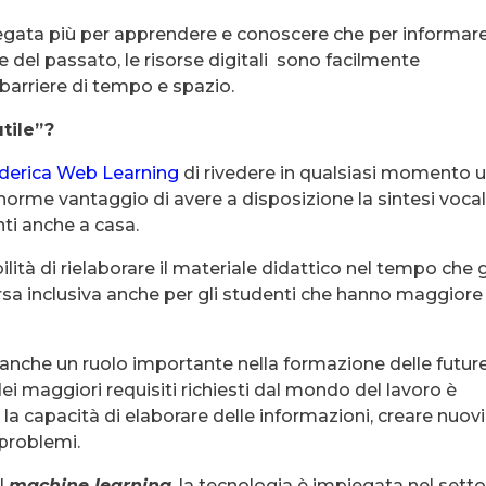
iegata più per apprendere e conoscere che per informar
 del passato, le risorse digitali sono facilmente
 barriere di tempo e spazio.
tile”?
derica Web Learning
di rivedere in qualsiasi momento 
norme vantaggio di avere a disposizione la sintesi voca
ti anche a casa.
lità di rielaborare il materiale didattico nel tempo che g
rsa inclusiva anche per gli studenti che hanno maggiore
 anche un ruolo importante nella formazione delle futur
ei maggiori requisiti richiesti dal mondo del lavoro è
la capacità di elaborare delle informazioni, creare nuovi
 problemi.
l
machine learning
, la tecnologia è impiegata nel sett