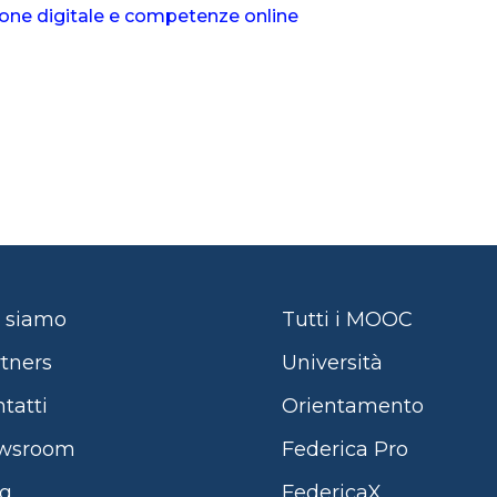
ione digitale e competenze online
 siamo
Tutti i MOOC
tners
Università
tatti
Orientamento
wsroom
Federica Pro
og
FedericaX