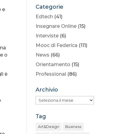
Categorie
e e
Edtech
(41)
Insegnare Online
(15)
Interviste
(6)
Mooc di Federica
(111)
una
le o
News
(66)
Orientamento
(15)
li è
Professional
(86)
Archivio
Archivio
e
Tag
Art&Design
Business
ore