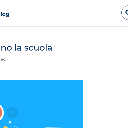
log
no la scuola
tech