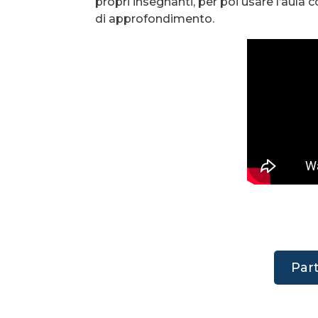
propri insegnanti, per poi usare l’aula
di approfondimento.
Part