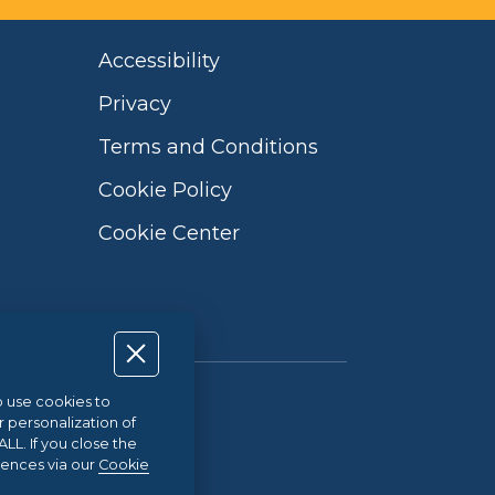
Accessibility
Privacy
Terms and Conditions
Cookie Policy
Cookie Center
so use cookies to
Qualità UNI EN ISO 9001:2015
r personalization of
L. If you close the
rences via our
Cookie
21