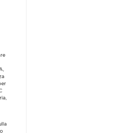
are
A,
za
per
OC
ia,
ulla
to