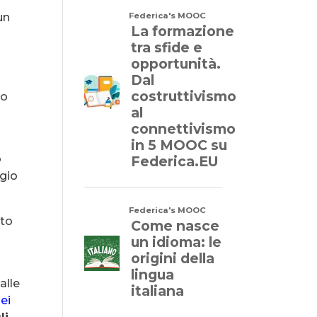
un
e
so
o
ggio
nto
e
alle
sei