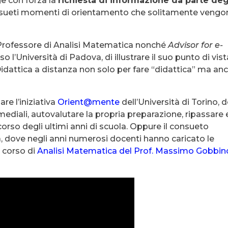
ge con forza la
richiesta di informazione da parte deg
 consueti momenti di orientamento che solitamente veng
 Professore di Analisi Matematica nonché
Advisor for e-
o l’Università di Padova, di illustrare il suo punto di vist
la Didattica a distanza non solo per fare “didattica” ma an
are l’iniziativa
Orient@mente
dell’Università di Torino, 
ediali, autovalutare la propria preparazione, ripassare 
corso degli ultimi anni di scuola. Oppure il consueto
za, dove negli anni numerosi docenti hanno caricato le
l corso di
Analisi Matematica del Prof. Massimo Gobbin