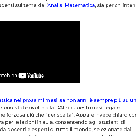
denti sul tema dell’
Analisi Matematica
, sia per chi inte
attica nei prossimi mesi, se non anni, è sempre più su
u
e sono state rivolte alla DAD in questi mesi, legate
ne forzosa più che “per scelta”. Appare invece chiaro c
va per le lezioni in aula, consentendo agli studenti di
 da docenti e esperti di tutto il mondo, selezionate dai