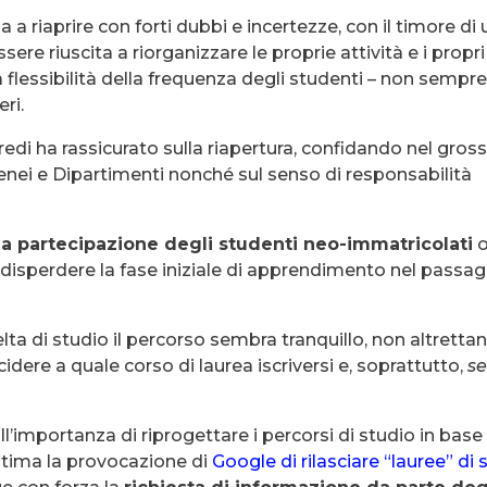
 a riaprire con forti dubbi e incertezze, con il timore di 
re riuscita a riorganizzare le proprie attività e i propri
a flessibilità della frequenza degli studenti – non sempr
ri.
fredi ha rassicurato sulla riapertura, confidando nel gros
tenei e Dipartimenti nonché sul senso di responsabilità
 la partecipazione degli studenti neo-immatricolati
 disperdere la fase iniziale di apprendimento nel passa
elta di studio il percorso sembra tranquillo, non altretta
dere a quale corso di laurea iscriversi e, soprattutto,
s
ll’importanza di riprogettare i percorsi di studio in base 
ultima la provocazione di
Google di rilasciare “lauree” di 