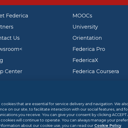
t Federica
MOOCs
tners
University
tact Us
Orientation
wsroom<
Federica Pro
og
FedericaX
p Center
Federica Coursera
l cookies that are essential for service delivery and navigation. We al
Sistema di Gestione 
 on our site, to facilitate interaction with our social features, and fo
cations you receive. You can give your consent by clicking ACCEPT AL
l cookies will continue to operate. You can always manage your prefe
vernment and the Campania Region POR
.eu Web Awards 20
information about our cookie use, you can read our
Cookie Policy
.