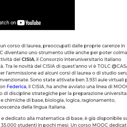
 un corso di laurea, preoccupati dalle proprie carenze in
OOC diventano uno strumento utile anche per poter colm
ttività del
CISIA
, il Consorzio interuniversitario italiano
ità. Tra le novità del CISIA di quest’anno vi è TOLC @CAS
per l’ammissione ad alcuni corsi di laurea o di studio sen
onvenzionate. Sono state attivate ben 3.931 aule virtuali 
con
Federica
, il CISIA, ha anche avviato una linea di MO
 di discipline strategiche per la preparazione universitar
e chimiche di base, biologia, logica, ragionamento,
oscenza della lingua italiana.
, e dedicato alla matematica di base, è già disponibile s
o 35.000 studenti in pochi mesi. Un corso MOOC dedica