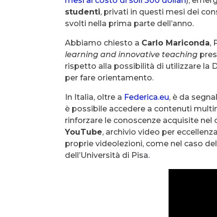
mesi al costo di soli 300 dollari
), emer
studenti
, privati in questi mesi dei
svolti nella prima parte dell’anno.
Abbiamo chiesto a
Carlo Mariconda
,
learning and innovative teaching
press
rispetto alla possibilità di utilizzare 
per fare orientamento.
In Italia, oltre a
Federica.eu
, è da segnal
è possibile accedere a contenuti multim
rinforzare le conoscenze acquisite nel 
YouTube
, archivio video per eccellen
proprie videolezioni, come nel caso de
dell’Università di Pisa
.