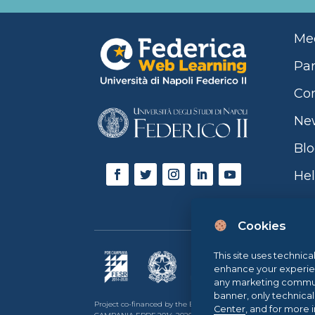
o
p
k
Mee
Par
Con
Ne
Bl
Hel
Cookies
This site uses technica
enhance your experience
any marketing communi
banner, only technica
Project co-financed by the European Union, the Italian go
Center
, and for more 