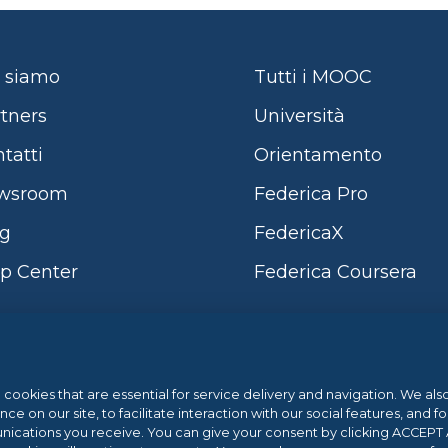
 siamo
Tutti i MOOC
tners
Università
tatti
Orientamento
wsroom
Federica Pro
og
FedericaX
p Center
Federica Coursera
Sistema di Gestione 
l cookies that are essential for service delivery and navigation. We al
 on our site, to facilitate interaction with our social features, and fo
cations you receive. You can give your consent by clicking ACCEPT AL
ano e dalla Regione Campania POR
.eu Web Awards 20