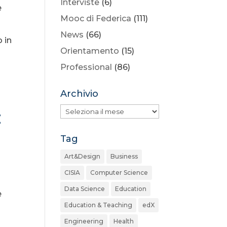
Interviste
(6)
e
Mooc di Federica
(111)
News
(66)
 in
Orientamento
(15)
Professional
(86)
Archivio
Archivio
E
Tag
Art&Design
Business
CISIA
Computer Science
Data Science
Education
e
Education & Teaching
edX
Engineering
Health