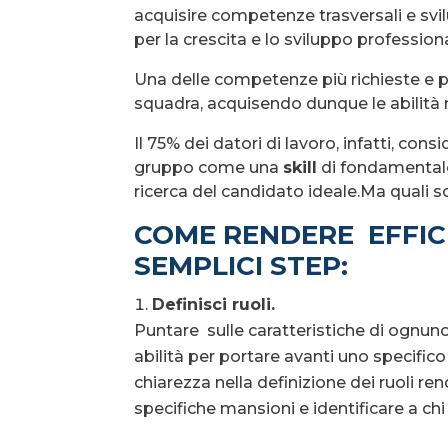
acquisire competenze trasversali e svi
per la crescita e lo sviluppo profession
Una delle competenze più richieste e po
squadra, acquisendo dunque le abilità
Il 75% dei datori di lavoro, infatti, con
gruppo come una
skill
di fondamentale
ricerca del candidato ideale.Ma quali s
COME RENDERE EFFICI
SEMPLICI STEP:
Definisci ruoli.
Puntare sulle caratteristiche di ognuno
abilità per portare avanti uno specifi
chiarezza nella definizione dei ruoli r
specifiche mansioni e identificare a chi r