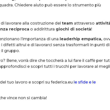
 squadra. Chiedere aiuto può essere lo strumento più
di lavorare alla costruzione del
team
attraverso
attivit
nza reciproca
o addirittura
giochi di società
!
nzionano l’importanza di una
leaderhip empatica,
ov
difetti altrui e di lavorarci senza trasformarli in punti di
il gruppo.
ene, vorrà dire che toccherà a lui fare il caffè per tutt
 approfondisci e scopri tutti i trucchi per lavorare al megl
del tuo lavoro e scopri su federica.eu
le sfide e le
che vince non si cambia!