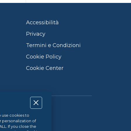
Accessibilità
Privacy
Termini e Condizioni
Cookie Policy
Cookie Center
Qualità UNI EN ISO 9001:2015
so use cookies to
r personalization of
L. If you close the
21