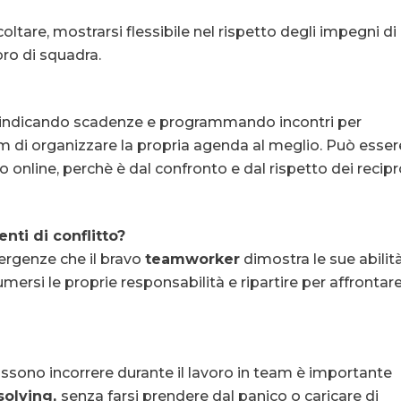
ltare, mostrarsi flessibile nel rispetto degli impegni di
voro di squadra.
o, indicando scadenze e programmando incontri per
di organizzare la propria agenda al meglio. Può esser
o o online, perchè è dal confronto e dal rispetto dei recipr
nti di conflitto?
vergenze che il bravo
teamworker
dimostra le sue abilità
mersi le proprie responsabilità e ripartire per affrontar
ssono incorrere durante il lavoro in team è importante
solving,
senza farsi prendere dal panico o caricare di