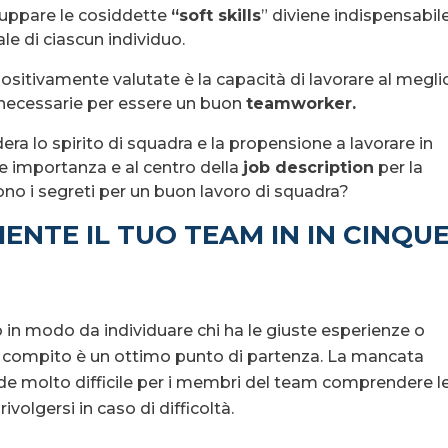
luppare le cosiddette
“soft skills
” diviene indispensabil
ale di ciascun individuo.
sitivamente valutate è la capacità di lavorare al meglio
 necessarie per essere un buon
teamworker.
sidera lo spirito di squadra e la propensione a lavorare in
 importanza e al centro della
job description
per la
ono i segreti per un buon lavoro di squadra?
ENTE IL TUO TEAM IN IN CINQU
 in modo da individuare chi ha le giuste esperienze o
co compito è un ottimo punto di partenza. La mancata
ende molto difficile per i membri del team comprendere l
ivolgersi in caso di difficoltà.