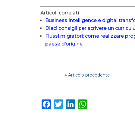
Articoli correlati
Business Intelligence e digital transf
Dieci consigli per scrivere un curricu
Flussi migratori: come realizzare prog
paese d’origine
←
Articolo precedente
F
T
Li
W
a
w
n
h
c
it
k
a
e
te
e
ts