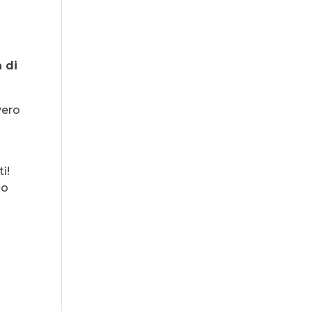
à di
vero
i!
io